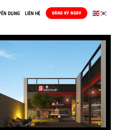
YỂN DỤNG
LIÊN HỆ
ĐĂNG KÝ NGAY