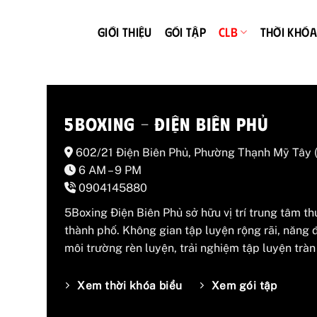
Bỏ
qua
GIỚI THIỆU
GÓI TẬP
CLB
THỜI KHÓA
nội
dung
5BOXING – ĐIỆN BIÊN PHỦ
602/21 Điện Biên Phủ, Phường Thạnh Mỹ Tây (
6 AM – 9 PM
0904145880
5Boxing Điện Biên Phủ sở hữu vị trí trung tâm t
thành phố. Không gian tập luyện rộng rãi, năng 
môi trường rèn luyện, trải nghiệm tập luyện trà
Xem thời khóa biểu
Xem gói tập