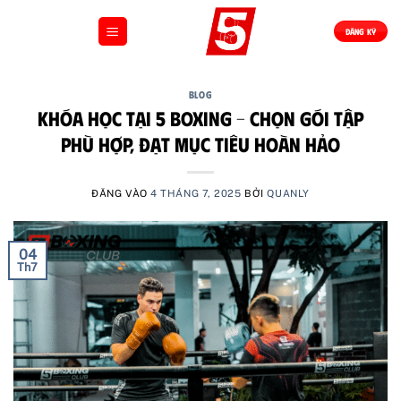
Bỏ
qua
ĐĂNG KÝ
nội
dung
BLOG
Khóa Học Tại 5 Boxing – Chọn Gói Tập
Phù Hợp, Đạt Mục Tiêu Hoàn Hảo
ĐĂNG VÀO
4 THÁNG 7, 2025
BỞI
QUANLY
04
Th7