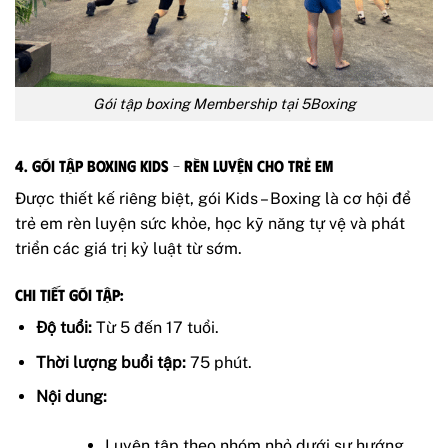
Gói tập boxing Membership tại 5Boxing
4. Gói Tập Boxing Kids – Rèn Luyện Cho Trẻ Em
Được thiết kế riêng biệt, gói Kids – Boxing là cơ hội để
trẻ em rèn luyện sức khỏe, học kỹ năng tự vệ và phát
triển các giá trị kỷ luật từ sớm.
Chi tiết gói tập:
Độ tuổi:
Từ 5 đến 17 tuổi.
Thời lượng buổi tập:
75 phút.
Nội dung:
Luyện tập theo nhóm nhỏ dưới sự hướng