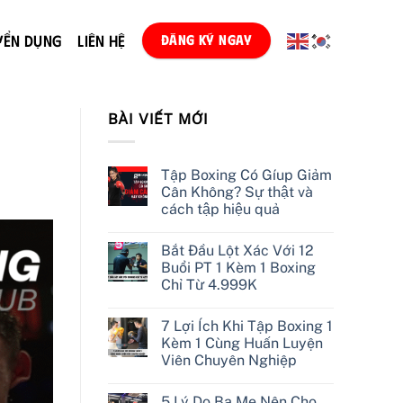
YỂN DỤNG
LIÊN HỆ
ĐĂNG KÝ NGAY
BÀI VIẾT MỚI
Tập Boxing Có Gíup Giảm
Cân Không? Sự thật và
cách tập hiệu quả
Bắt Đầu Lột Xác Với 12
Buổi PT 1 Kèm 1 Boxing
Chỉ Từ 4.999K
7 Lợi Ích Khi Tập Boxing 1
Kèm 1 Cùng Huấn Luyện
Viên Chuyên Nghiệp
5 Lý Do Ba Mẹ Nên Cho