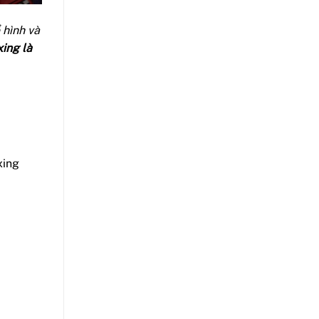
 hình và
ing là
xing