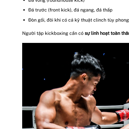
Đá vòng (roundhouse kick)
Đá trước (front kick), đá ngang, đá thấp
Đòn gối, đôi khi có cả kỹ thuật clinch tùy phon
Người tập kickboxing cần có
sự linh hoạt toàn thâ