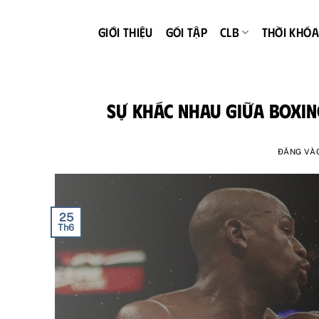
Bỏ
qua
GIỚI THIỆU
GÓI TẬP
CLB
THỜI KHÓA
nội
dung
Sự Khác Nhau Giữa Boxin
ĐĂNG VÀ
25
Th6