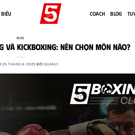
 BIỂU
COACH
BLOG
TU
BLOG
g Và Kickboxing: Nên Chọn Môn Nào?
O
25 THÁNG 6, 2025
BỞI
QUANLY