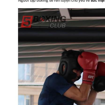
Người tập boxing sẽ rèn luyện chủ yếu về
sức mạn