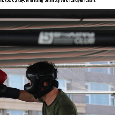
h, tốc độ tay, khả năng phản xạ và di chuyển chân
.