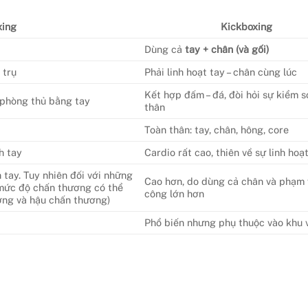
xing
Kickboxing
Dùng cả
tay + chân (và gối)
 trụ
Phải linh hoạt tay – chân cùng lúc
Kết hợp đấm – đá, đòi hỏi sự kiểm s
 phòng thủ bằng tay
thân
Toàn thân: tay, chân, hông, core
h tay
Cardio rất cao, thiên về sự linh hoạ
 tay. Tuy nhiên đối với những
Cao hơn, do dùng cả chân và phạm 
 mức độ chấn thương có thể
công lớn hơn
ương và hậu chấn thương)
Phổ biến nhưng phụ thuộc vào khu 