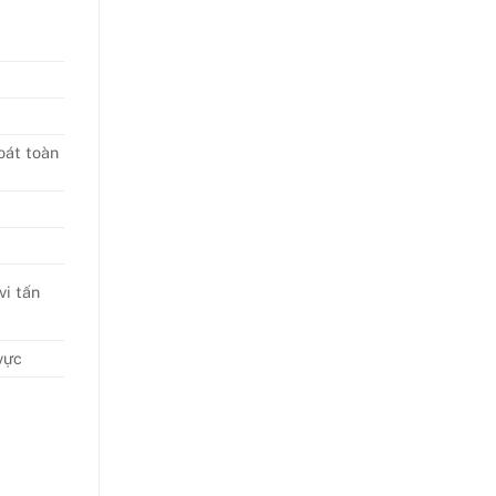
oát toàn
t
vi tấn
vực