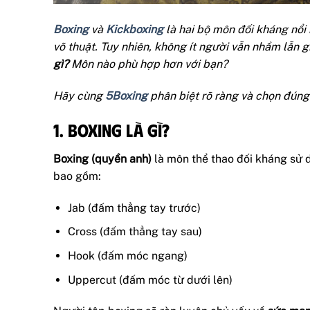
Boxing
và
Kickboxing
là hai bộ môn đối kháng nổi
võ thuật. Tuy nhiên, không ít người vẫn nhầm lẫn 
gì?
Môn nào phù hợp hơn với bạn?
Hãy cùng
5Boxing
phân biệt rõ ràng và chọn đúng
1. Boxing là gì?
Boxing (quyền anh)
là môn thể thao đối kháng sử
bao gồm:
Jab (đấm thẳng tay trước)
Cross (đấm thẳng tay sau)
Hook (đấm móc ngang)
Uppercut (đấm móc từ dưới lên)