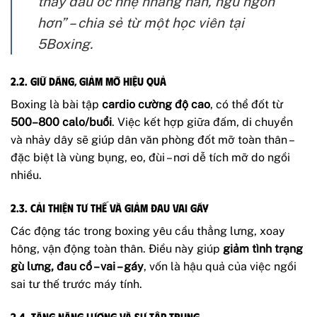
thấy đầu óc nhẹ nhàng hẳn, ngủ ngon
hơn” – chia sẻ từ một học viên tại
5Boxing.
2.2. Giữ dáng, giảm mỡ hiệu quả
Boxing là bài tập
cardio cường độ cao
, có thể đốt từ
500–800 calo/buổi
. Việc kết hợp giữa đấm, di chuyển
và nhảy dây sẽ giúp dân văn phòng đốt mỡ toàn thân –
đặc biệt là vùng bụng, eo, đùi – nơi dễ tích mỡ do ngồi
nhiều.
2.3. Cải thiện tư thế và giảm đau vai gáy
Các động tác trong boxing yêu cầu thẳng lưng, xoay
hông, vận động toàn thân. Điều này giúp
giảm tình trạng
gù lưng, đau cổ – vai – gáy
, vốn là hậu quả của việc ngồi
sai tư thế trước máy tính.
2.4. Tăng năng lượng và sự tập trung