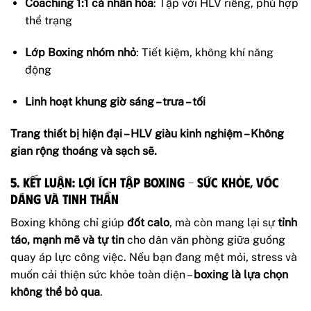
Coaching 1:1 cá nhân hóa
: Tập với HLV riêng, phù hợp
thể trạng
Lớp Boxing nhóm nhỏ
: Tiết kiệm, không khí năng
động
Linh hoạt khung giờ sáng – trưa – tối
Trang thiết bị hiện đại – HLV giàu kinh nghiệm – Không
gian rộng thoáng và sạch sẽ.
5. Kết luận: Lợi ích tập boxing – Sức khỏe, vóc
dáng và tinh thần
Boxing không chỉ giúp
đốt calo
, mà còn mang lại sự
tỉnh
táo, mạnh mẽ và tự tin
cho dân văn phòng giữa guồng
quay áp lực công việc. Nếu bạn đang mệt mỏi, stress và
muốn cải thiện sức khỏe toàn diện –
boxing là lựa chọn
không thể bỏ qua
.