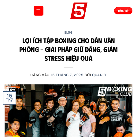
Bỏ
qua
ĐĂNG KÝ
nội
dung
BLOG
Lợi Ích Tập Boxing Cho Dân Văn
Phòng – Giải Pháp Giữ Dáng, Giảm
Stress Hiệu Quả
ĐĂNG VÀO
15 THÁNG 7, 2025
BỞI
QUANLY
15
Th7