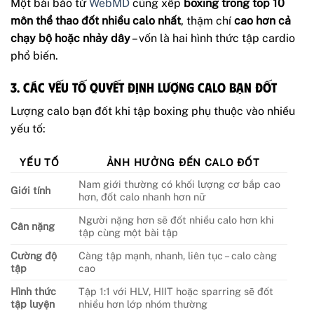
Một bài báo từ
WebMD
cũng xếp
boxing trong top 10
môn thể thao đốt nhiều calo nhất
, thậm chí
cao hơn cả
chạy bộ hoặc nhảy dây
– vốn là hai hình thức tập cardio
phổ biến.
3. Các yếu tố quyết định lượng calo bạn đốt
Lượng calo bạn đốt khi tập boxing phụ thuộc vào nhiều
yếu tố:
YẾU TỐ
ẢNH HƯỞNG ĐẾN CALO ĐỐT
Nam giới thường có khối lượng cơ bắp cao
Giới tính
hơn, đốt calo nhanh hơn nữ
Người nặng hơn sẽ đốt nhiều calo hơn khi
Cân nặng
tập cùng một bài tập
Cường độ
Càng tập mạnh, nhanh, liên tục – calo càng
tập
cao
Hình thức
Tập 1:1 với HLV, HIIT hoặc sparring sẽ đốt
tập luyện
nhiều hơn lớp nhóm thường