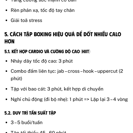
Rèn phản xạ, tốc độ tay chân
Giải toã stress
5. Cách tập boxing hiệu quả để đốt nhiều calo
hơn
5.1. Kết hợp cardio và cường độ cao (HIIT)
Nhảy dây tốc độ cao: 3 phút
Combo đấm liên tục: jab – cross – hook – uppercut (2
phút)
Tập với bao cát: 3 phút, kết hợp di chuyển
Nghỉ chủ động (đi bộ nhẹ): 1 phút => Lặp lại 3 – 4 vòng
5.2. Duy trì tần suất tập
3 – 5 buổi/tuần
Tập tối thiểu 45 – 60 phút