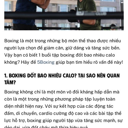
Boxing là một trong những bộ môn thể thao được nhiều
người lựa chọn để giảm cân, giữ dáng và tăng sức bền.
Vậy bạn có biết 1 buổi tập boxing đốt bao nhiêu calo
không? Hãy để
5Boxing
giúp bạn tìm hiểu rõ vấn đề này!
1. Boxing đốt bao nhiêu calo? Tại sao nên quan
tâm?
Boxing không chỉ là một môn võ đối kháng hấp dẫn mà
còn là một trong những phương pháp tập luyện toàn
diện nhất hiện nay. Với sự kết hợp của các động tác
đấm, di chuyển, cardio cường độ cao và các bài tập thể
lực hỗ trợ, boxing giúp người tập vừa tăng sức mạnh, sự
dẻo dai, vừa đốt cháy mỡ thừa hiệu quả.