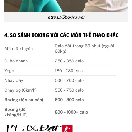
https://5boxing.vn/
4. So sánh boxing với các môn thể thao khác
Calo đốt trong 60 phút (người
Môn tập luyện
60kg)
Đi bộ nhanh
250 – 350 calo
Yoga
180 – 280 calo
Nhảy dây
500 – 700 calo
Chạy bộ (6km/h)
550 – 750 calo
Boxing (tập cơ bản)
600 – 800 calo
Boxing (đối
800 – 1000+ calo
kháng/HIIT)