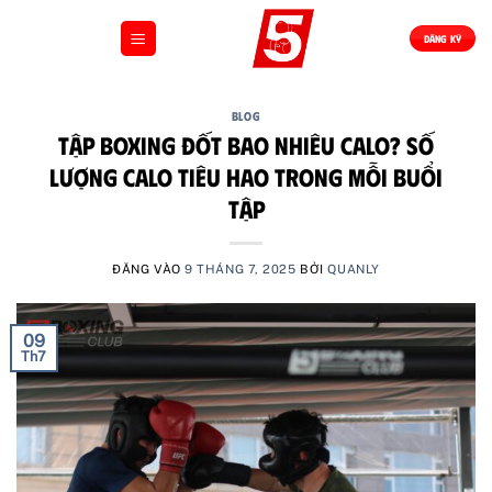
Bỏ
qua
ĐĂNG KÝ
nội
dung
BLOG
Tập Boxing Đốt Bao Nhiêu Calo? Số
Lượng Calo Tiêu Hao Trong Mỗi Buổi
Tập
ĐĂNG VÀO
9 THÁNG 7, 2025
BỞI
QUANLY
09
Th7